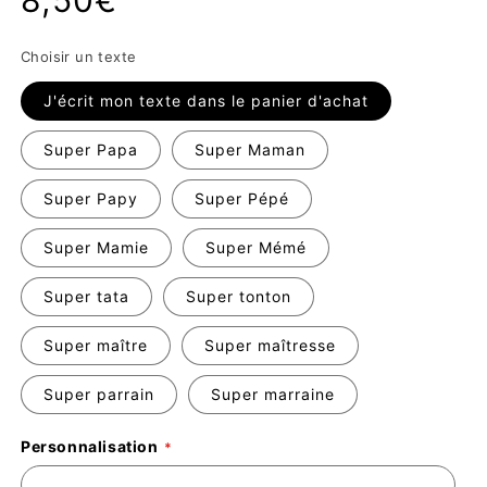
habituel
Choisir un texte
J'écrit mon texte dans le panier d'achat
Super Papa
Super Maman
Super Papy
Super Pépé
Super Mamie
Super Mémé
Super tata
Super tonton
Super maître
Super maîtresse
Super parrain
Super marraine
Personnalisation