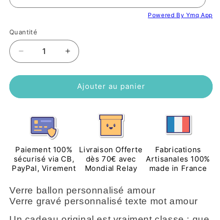
Powered By Ymq App
Quantité
Réduire
Augmenter
la
la
quantité
quantité
de
de
Ajouter au panier
Verre
Verre
ballon
ballon
personnalisé
personnalisé
amour
amour
Paiement 100%
Livraison Offerte
Fabrications
sécurisé via CB,
dès 70€ avec
Artisanales 100%
PayPal, Virement
Mondial Relay
made in France
Verre ballon personnalisé amour
Verre gravé personnalisé texte mot amour
Un cadeau original est vraiment classe : que