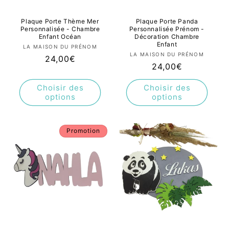
Plaque Porte Thème Mer
Plaque Porte Panda
Personnalisée - Chambre
Personnalisée Prénom -
Enfant Océan
Décoration Chambre
Enfant
Fournisseur :
LA MAISON DU PRÉNOM
Fournisseur :
LA MAISON DU PRÉNOM
Prix
24,00€
Prix
24,00€
habituel
habituel
Choisir des
Choisir des
options
options
Promotion