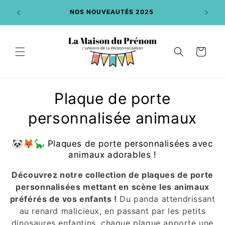
et
DE :
passer
NOS NOUVEAUTÉS 2025
au
contenu
Panier
C
Plaque de porte
o
personnalisée animaux
l
🐼🦊🦕 Plaques de porte personnalisées avec
l
animaux adorables !
e
Découvrez notre collection de plaques de porte
personnalisées mettant en scène les animaux
c
préférés de vos enfants !
Du panda attendrissant
au renard malicieux, en passant par les petits
t
dinosaures enfantins, chaque plaque apporte une