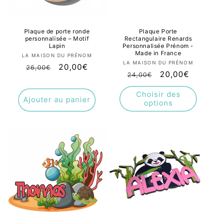
Plaque de porte ronde
Plaque Porte
personnalisée – Motif
Rectangulaire Renards
Lapin
Personnalisée Prénom -
Made in France
Fournisseur :
LA MAISON DU PRÉNOM
Fournisseur :
LA MAISON DU PRÉNOM
Prix
Prix
20,00€
26,00€
Prix
Prix
20,00€
24,00€
habituel
promotionnel
habituel
promotionnel
Choisir des
Ajouter au panier
options