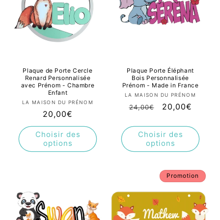
Plaque de Porte Cercle
Plaque Porte Éléphant
Renard Personnalisée
Bois Personnalisée
avec Prénom - Chambre
Prénom - Made in France
Enfant
Fournisseur :
LA MAISON DU PRÉNOM
Fournisseur :
LA MAISON DU PRÉNOM
Prix
Prix
20,00€
24,00€
Prix
20,00€
habituel
promotionnel
habituel
Choisir des
Choisir des
options
options
Promotion