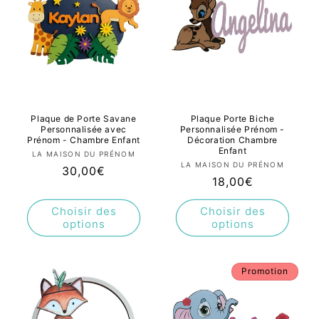
Plaque de Porte Savane
Plaque Porte Biche
Personnalisée avec
Personnalisée Prénom -
Prénom - Chambre Enfant
Décoration Chambre
Enfant
Fournisseur :
LA MAISON DU PRÉNOM
Fournisseur :
LA MAISON DU PRÉNOM
Prix
30,00€
Prix
18,00€
habituel
habituel
Choisir des
Choisir des
options
options
Promotion