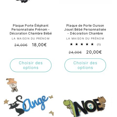
Plaque Porte Éléphant
Plaque de Porte Ourson
Personnalisée Prénom -
Jouet Bébé Personnalisée
Décoration Chambre Bébé
- Décoration Chambre
Fournisseur :
Fournisseur :
LA MAISON DU PRÉNOM
LA MAISON DU PRÉNOM
Prix
Prix
18,00€
1
24,00€
(1)
total
habituel
promotionnel
Prix
Prix
20,00€
des
24,00€
critiques
habituel
promotionnel
Choisir des
Choisir des
options
options