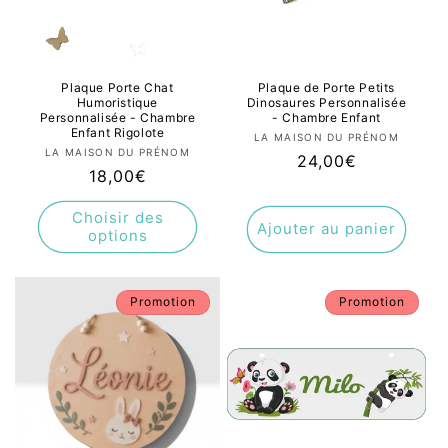
Plaque Porte Chat
Plaque de Porte Petits
Humoristique
Dinosaures Personnalisée
Personnalisée - Chambre
- Chambre Enfant
Enfant Rigolote
Fournisseur :
LA MAISON DU PRÉNOM
Fournisseur :
LA MAISON DU PRÉNOM
Prix
24,00€
Prix
18,00€
habituel
habituel
Choisir des
Ajouter au panier
options
Promotion
Promotion