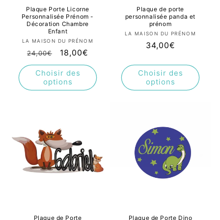
Plaque Porte Licorne
Plaque de porte
Personnalisée Prénom -
personnalisée panda et
Décoration Chambre
prénom
Enfant
Fournisseur :
LA MAISON DU PRÉNOM
Fournisseur :
LA MAISON DU PRÉNOM
Prix
34,00€
Prix
Prix
18,00€
24,00€
habituel
habituel
promotionnel
Choisir des
Choisir des
options
options
Plaque de Porte
Plaque de Porte Dino