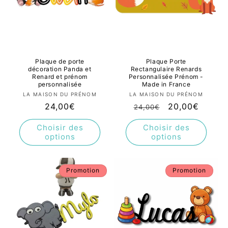
Plaque de porte
Plaque Porte
décoration Panda et
Rectangulaire Renards
Renard et prénom
Personnalisée Prénom -
personnalisée
Made in France
Fournisseur :
Fournisseur :
LA MAISON DU PRÉNOM
LA MAISON DU PRÉNOM
Prix
24,00€
Prix
Prix
20,00€
24,00€
habituel
habituel
promotionnel
Choisir des
Choisir des
options
options
Promotion
Promotion