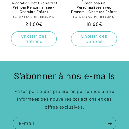
Décoration Petit Renard et
Brachiosaure
Prénom Personnalisée -
Personnalisée avec
Chambre Enfant
Prénom - Chambre Enfant
Fournisseur :
Fournisseur :
LA MAISON DU PRÉNOM
LA MAISON DU PRÉNOM
Prix
24,00€
Prix
18,90€
habituel
habituel
Choisir des
Choisir des
options
options
S’abonner à nos e-mails
Faites partie des premières personnes à être
informées des nouvelles collections et des
offres exclusives.
E-mail