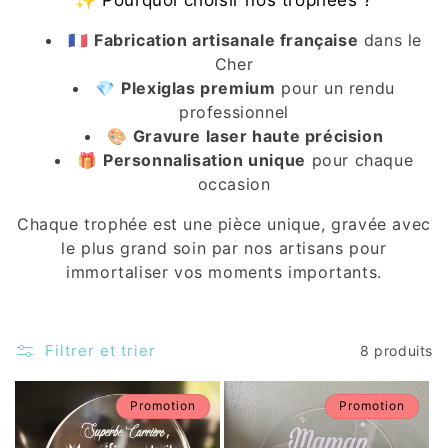
i
🇫🇷
Fabrication artisanale française
dans le
o
Cher
💎
Plexiglas premium
pour un rendu
n
professionnel
:
🎨
Gravure laser haute précision
🎁
Personnalisation unique
pour chaque
occasion
Chaque trophée est une pièce unique, gravée avec
le plus grand soin par nos artisans pour
immortaliser vos moments importants.
Filtrer et trier
8 produits
Promotion
Promotion