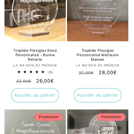
Trophée Plexiglas Rond
Trophée Plexiglas
Personnalisé - Bonne
Personnalisé Meilleure
Retraite
Maman
Fournisseur :
Fournisseur :
LA MAISON DU PRÉNOM
LA MAISON DU PRÉNOM
Prix
Prix
28,00€
2
(2)
32,00€
total
habituel
promotionnel
Prix
Prix
26,00€
des
32,00€
critiques
habituel
promotionnel
Ajouter au panier
Ajouter au panier
Promotion
Promotion