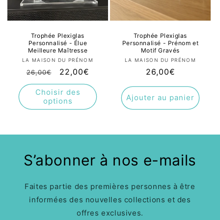
Trophée Plexiglas
Trophée Plexiglas
Personnalisé - Élue
Personnalisé - Prénom et
Meilleure Maîtresse
Motif Gravés
Fournisseur :
Fournisseur :
LA MAISON DU PRÉNOM
LA MAISON DU PRÉNOM
Prix
Prix
22,00€
Prix
26,00€
26,00€
habituel
promotionnel
habituel
Choisir des
Ajouter au panier
options
S’abonner à nos e-mails
Faites partie des premières personnes à être
informées des nouvelles collections et des
offres exclusives.