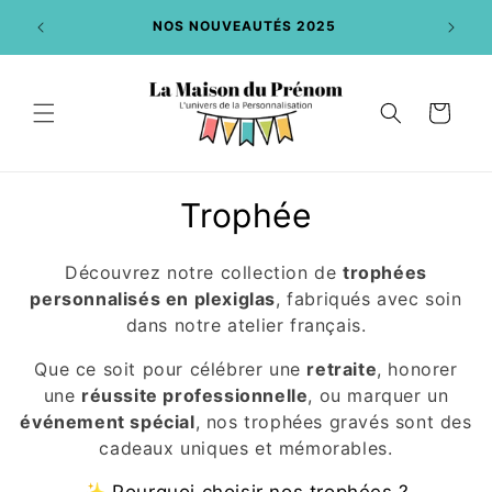
et
DE :
passer
NOS NOUVEAUTÉS 2025
au
contenu
Panier
C
Trophée
o
Découvrez notre collection de
trophées
l
personnalisés en plexiglas
, fabriqués avec soin
dans notre atelier français.
l
Que ce soit pour célébrer une
retraite
, honorer
e
une
réussite professionnelle
, ou marquer un
c
événement spécial
, nos trophées gravés sont des
cadeaux uniques et mémorables.
t
✨ Pourquoi choisir nos trophées ?