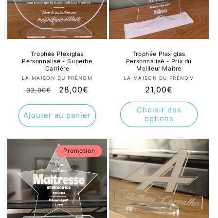
Trophée Plexiglas
Trophée Plexiglas
Personnalisé - Superbe
Personnalisé - Prix du
Carrière
Meilleur Maître
Fournisseur :
Fournisseur :
LA MAISON DU PRÉNOM
LA MAISON DU PRÉNOM
Prix
Prix
28,00€
Prix
21,00€
32,00€
habituel
promotionnel
habituel
Choisir des
Ajouter au panier
options
Promotion