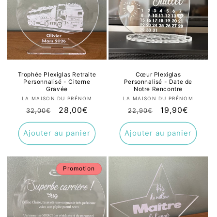
Trophée Plexiglas Retraite
Cœur Plexiglas
Personnalisé - Citerne
Personnalisé - Date de
Gravée
Notre Rencontre
Fournisseur :
Fournisseur :
LA MAISON DU PRÉNOM
LA MAISON DU PRÉNOM
Prix
Prix
28,00€
Prix
Prix
19,90€
32,00€
22,90€
habituel
promotionnel
habituel
promotionnel
Ajouter au panier
Ajouter au panier
Promotion