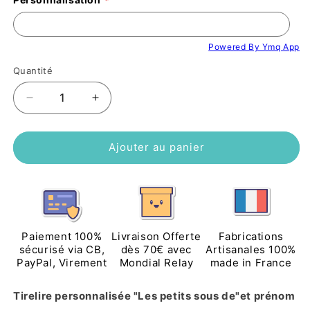
Powered By Ymq App
Quantité
Réduire
Augmenter
la
la
quantité
quantité
de
de
Ajouter au panier
Tirelire
Tirelire
enfant
enfant
personnalisée
personnalisée
&quot;Les
&quot;Les
petits
petits
sous
sous
Paiement 100%
Livraison Offerte
Fabrications
de&quot;
de&quot;
sécurisé via CB,
dès 70€ avec
Artisanales 100%
PayPal, Virement
Mondial Relay
made in France
avec
avec
prénom
prénom
mongolfière
mongolfière
Tirelire personnalisée "Les petits sous de"et prénom 
et
et