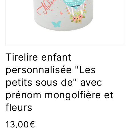
Ouvrir
le
Tirelire enfant
média
1
dans
personnalisée "Les
une
fenêtre
modale
petits sous de" avec
prénom mongolfière et
fleurs
Prix
13,00€