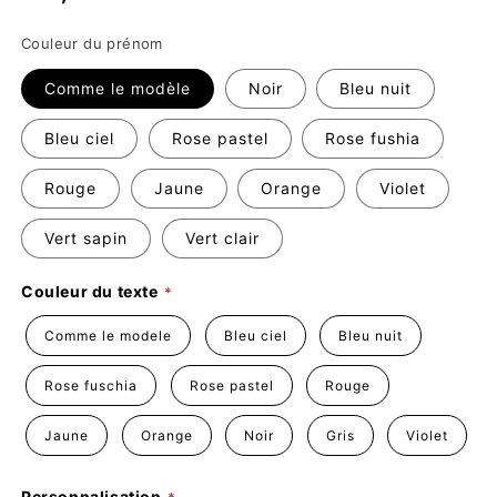
habituel
Couleur du prénom
Comme le modèle
Noir
Bleu nuit
Bleu ciel
Rose pastel
Rose fushia
Rouge
Jaune
Orange
Violet
Vert sapin
Vert clair
Couleur du texte
Comme le modele
Bleu ciel
Bleu nuit
Rose fuschia
Rose pastel
Rouge
Jaune
Orange
Noir
Gris
Violet
Personnalisation