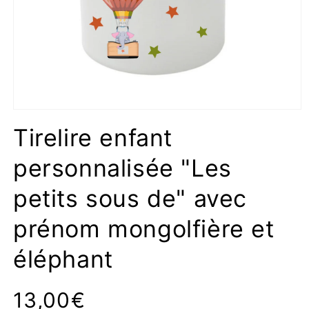
Ouvrir
le
Tirelire enfant
média
1
dans
personnalisée "Les
une
fenêtre
modale
petits sous de" avec
prénom mongolfière et
éléphant
Prix
13,00€