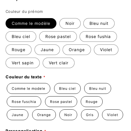
habituel
Couleur du prénom
Comme le modèle
Noir
Bleu nuit
Bleu ciel
Rose pastel
Rose fushia
Rouge
Jaune
Orange
Violet
Vert sapin
Vert clair
Couleur du texte
Comme le modele
Bleu ciel
Bleu nuit
Rose fuschia
Rose pastel
Rouge
Jaune
Orange
Noir
Gris
Violet
Personnalisation