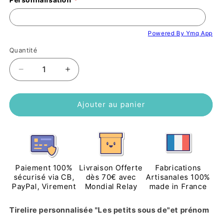
Powered By Ymq App
Quantité
Réduire
Augmenter
la
la
quantité
quantité
de
de
Ajouter au panier
Tirelire
Tirelire
enfant
enfant
personnalisée
personnalisée
&quot;Les
&quot;Les
petits
petits
sous
sous
Paiement 100%
Livraison Offerte
Fabrications
de&quot;
de&quot;
sécurisé via CB,
dès 70€ avec
Artisanales 100%
PayPal, Virement
Mondial Relay
made in France
avec
avec
prénom
prénom
mongolfière
mongolfière
Tirelire personnalisée "Les petits sous de"et prénom 
et
et