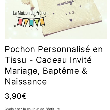
Ouvrir
le
Pochon Personnalisé en
média
1
dans
Tissu - Cadeau Invité
une
fenêtre
modale
Mariage, Baptême &
Naissance
Prix
3,90€
habituel
Choisissez la couleur de l'écriture