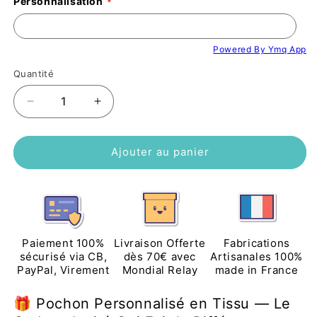
Personnalisation
Powered By Ymq App
Quantité
Réduire
Augmenter
la
la
quantité
quantité
de
de
Ajouter au panier
Pochon
Pochon
Personnalisé
Personnalisé
en
en
Tissu
Tissu
-
-
Cadeau
Cadeau
Paiement 100%
Livraison Offerte
Fabrications
Invité
Invité
sécurisé via CB,
dès 70€ avec
Artisanales 100%
PayPal, Virement
Mondial Relay
made in France
Mariage,
Mariage,
Baptême
Baptême
&amp;
&amp;
🎁 Pochon Personnalisé en Tissu — Le
Naissance
Naissance