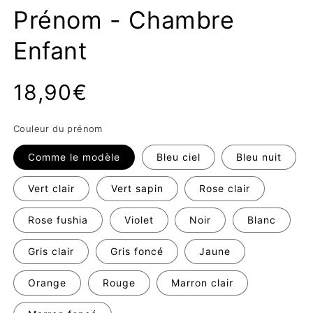
Prénom - Chambre
Enfant
Prix
18,90€
habituel
Couleur du prénom
Comme le modèle
Bleu ciel
Bleu nuit
Vert clair
Vert sapin
Rose clair
Rose fushia
Violet
Noir
Blanc
Gris clair
Gris foncé
Jaune
Orange
Rouge
Marron clair