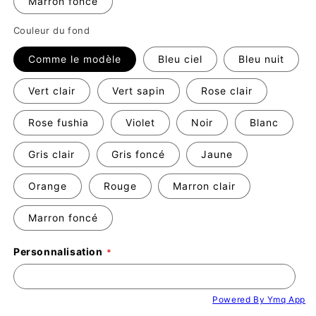
Marron foncé
Couleur du fond
Comme le modèle
Bleu ciel
Bleu nuit
Vert clair
Vert sapin
Rose clair
Rose fushia
Violet
Noir
Blanc
Gris clair
Gris foncé
Jaune
Orange
Rouge
Marron clair
Marron foncé
Personnalisation
Powered By Ymq App