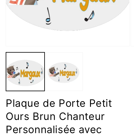
Ouvrir
le
média
O
1
le
dans
m
une
2
fenêtre
d
modale
u
f
m
Plaque de Porte Petit
Ours Brun Chanteur
Personnalisée avec