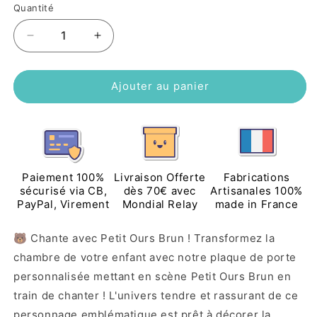
Quantité
Réduire
Augmenter
la
la
quantité
quantité
de
de
Ajouter au panier
Plaque
Plaque
de
de
Porte
Porte
Petit
Petit
Ours
Ours
Brun
Brun
Paiement 100%
Livraison Offerte
Fabrications
Chanteur
Chanteur
sécurisé via CB,
dès 70€ avec
Artisanales 100%
PayPal, Virement
Mondial Relay
made in France
Personnalisée
Personnalisée
avec
avec
Prénom
Prénom
🐻 Chante avec Petit Ours Brun ! Transformez la
-
-
chambre de votre enfant avec notre plaque de porte
Chambre
Chambre
personnalisée mettant en scène Petit Ours Brun en
Enfant
Enfant
train de chanter ! L'univers tendre et rassurant de ce
personnage emblématique est prêt à décorer la