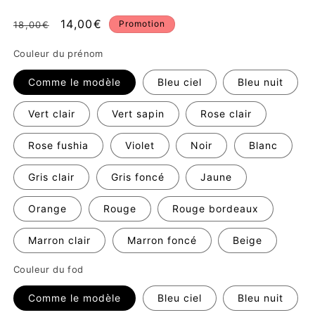
Prix
Prix
14,00€
Promotion
18,00€
habituel
promotionnel
Couleur du prénom
Comme le modèle
Bleu ciel
Bleu nuit
Vert clair
Vert sapin
Rose clair
Rose fushia
Violet
Noir
Blanc
Gris clair
Gris foncé
Jaune
Orange
Rouge
Rouge bordeaux
Marron clair
Marron foncé
Beige
Couleur du fod
Comme le modèle
Bleu ciel
Bleu nuit