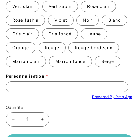
Vert clair
Vert sapin
Rose clair
Rose fushia
Violet
Noir
Blanc
Gris clair
Gris foncé
Jaune
Orange
Rouge
Rouge bordeaux
Marron clair
Marron foncé
Beige
Personnalisation
Powered By Ymq App
Quantité
Réduire
Augmenter
la
la
quantité
quantité