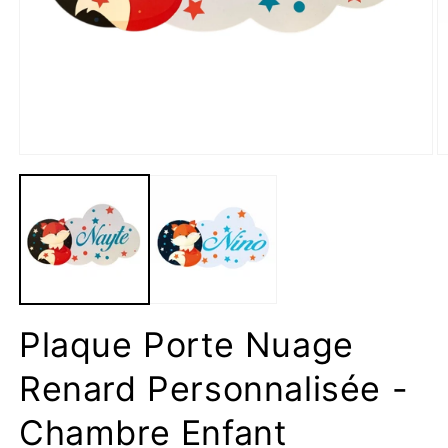
Ouvrir
O
le
le
média
m
1
2
dans
d
une
u
fenêtre
f
modale
m
Plaque Porte Nuage
Renard Personnalisée -
Chambre Enfant