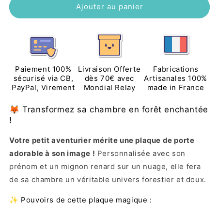
de
de
Ajouter au panier
Plaque
Plaque
Porte
Porte
Nuage
Nuage
Renard
Renard
Personnalisée
Personnalisée
-
-
Paiement 100%
Livraison Offerte
Fabrications
Chambre
Chambre
sécurisé via CB,
dès 70€ avec
Artisanales 100%
PayPal, Virement
Mondial Relay
made in France
Enfant
Enfant
🦊 Transformez sa chambre en forêt enchantée
!
Votre petit aventurier mérite une plaque de porte
adorable à son image !
Personnalisée avec son
prénom et un mignon renard sur un nuage, elle fera
de sa chambre un véritable univers forestier et doux.
✨ Pouvoirs de cette plaque magique :