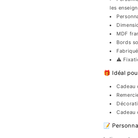
les enseign
Personna
Dimensi
MDF fran
Bords so
Fabriqué
⚠️ Fixat
🎁 Idéal pou
Cadeau d
Remerci
Décorati
Cadeau d
📝 Personna