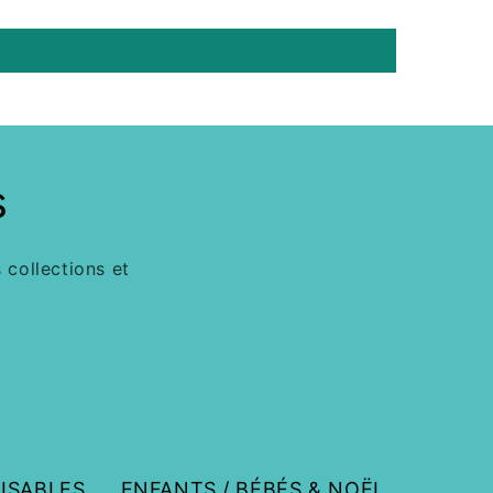
s
 collections et
ISABLES
ENFANTS / BÉBÉS & NOËL