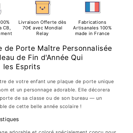
Porte
Maître
sée
Personnalisée
avec
100%
Livraison Offerte dès
Fabrications
e
Personnage
a CB,
70€ avec Mondial
Artisanales 100%
ement
Relay
made in France
-
Cadeau
t
Enseignant
e de Porte Maître Personnalisée
Fin
eau de Fin d'Année Qui
ée
d&#39;Année
les Esprits
tre de votre enfant une plaque de porte unique
nom et un personnage adorable. Elle décorera
 porte de sa classe ou de son bureau — un
ble de cette belle année scolaire !
stiques
ge adorable et coloré spécialement conçu pour