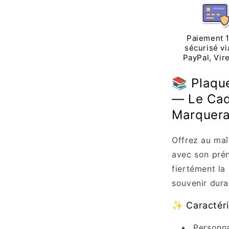
Porte
Maître
Personnali
avec
Paiement 
Personnag
sécurisé vi
PayPal, Vir
-
Cadeau
Enseignan
📚 Plaqu
Fin
— Le Cad
d&#39;Ann
Marquera 
Offrez au maî
avec son pré
fiertément la
souvenir dura
✨ Caractéri
Personna