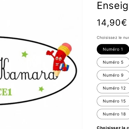
Enseig
Prix
14,90€
habituel
Choisi
Numéro 1
Numéro 5
Numéro 9
Numéro 12
Numéro 15
Numéro 18
Choisissez la c