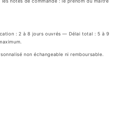
s les notes de commande : le prénom du maître
cation : 2 à 8 jours ouvrés — Délai total : 5 à 9
 maximum.
rsonnalisé non échangeable ni remboursable.