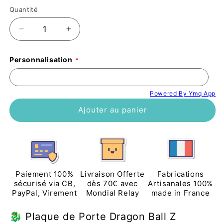
habituel
promotionnel
Quantité
Réduire
Augmenter
la
la
quantité
quantité
Personnalisation
de
de
Plaque
Plaque
de
de
Powered By Ymq App
Porte
Porte
Dragon
Dragon
Ajouter au panier
Ball
Ball
Z
Z
Sangoku
Sangoku
vs
vs
Cell
Cell
Personnalisée
Personnalisée
Paiement 100%
Livraison Offerte
Fabrications
-
-
sécurisé via CB,
dès 70€ avec
Artisanales 100%
Décoration
Décoration
PayPal, Virement
Mondial Relay
made in France
Chambre
Chambre
Manga
Manga
🐉 Plaque de Porte Dragon Ball Z