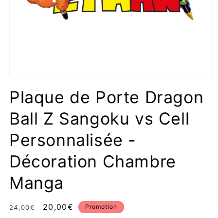
Ouvrir
le
Plaque de Porte Dragon
média
1
dans
Ball Z Sangoku vs Cell
une
fenêtre
modale
Personnalisée -
Décoration Chambre
Manga
Prix
Prix
20,00€
Promotion
24,00€