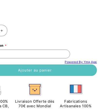
Augmenter
la
quantité
on
de
Planche
apéritif
Powered By Ymq App
en
bambou
Ajouter au panier
sée
personnalisée
Bonne
fête
maman
100%
Livraison Offerte dès
Fabrications
a CB,
70€ avec Mondial
Artisanales 100%