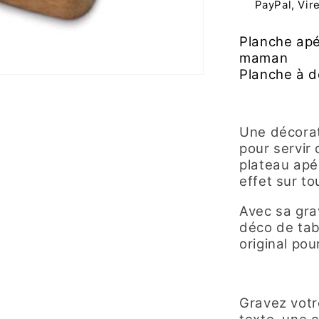
PayPal, Vir
Planche apé
maman
Planche à 
Une décorat
pour servir
plateau apé
effet sur to
Avec sa gra
déco de tab
original pou
Gravez votr