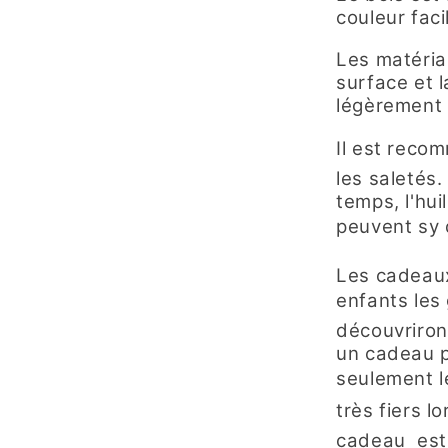
couleur faci
Les matériau
surface et l
légèrement
Il est reco
les saletés.
temps, l'hui
peuvent sy
Les cadeaux
enfants les 
découvriron
un cadeau p
seulement l
très fiers lo
cadeau est 