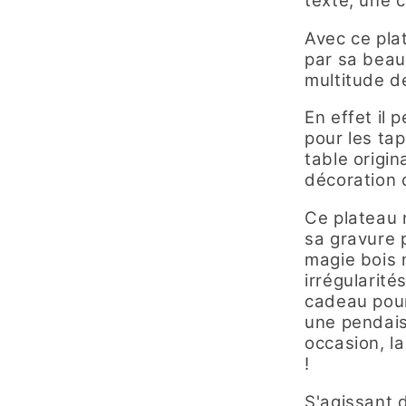
texte, une c
Avec ce pla
par sa beau
multitude de
En effet il
pour les ta
table origi
décoration 
Ce plateau 
sa gravure p
magie bois 
irrégularité
cadeau pour
une pendais
occasion, la
!
S'agissant d