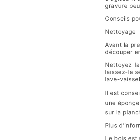
gravure peu
Conseils po
Nettoyage
Avant la pre
découper en
Nettoyez-la
laissez-la s
lave-vaissel
Il est conse
une éponge 
sur la planc
Plus d'info
Le bois est