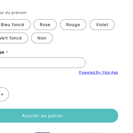
eur du prénom
Bleu foncé
Rose
Rouge
Violet
Vert foncé
Noir
on
Powered By Ymq App
Augmenter
la
quantité
de
Ajouter au panier
Hotte
de