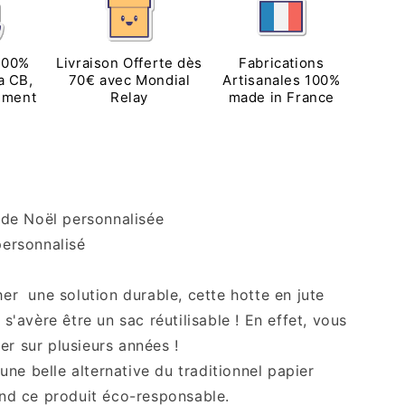
Noël
en
jute
sée
personnalisée
100%
Livraison Offerte dès
Fabrications
a CB,
70€ avec Mondial
Artisanales 100%
ement
Relay
made in France
 de Noël personnalisée
ersonnalisé
er une solution durable, cette hotte en jute
s'avère être un sac réutilisable ! En effet, vous
iser sur plusieurs années !
 une belle alternative du traditionnel papier
end ce produit éco-responsable.