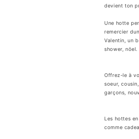
devient ton p
Une hotte pe
remercier dun
Valentin, un 
shower, nöel
Offrez-le à vo
soeur, cousin,
garçons, nouve
Les hottes en
comme cade