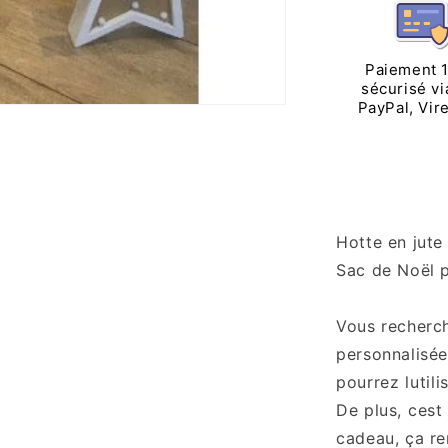
Noël
en
jute
personnali
Paiement 
sécurisé vi
PayPal, Vir
Hotte en jute
Sac de Noël p
Vous recherch
personnalisée 
pourrez lutil
De plus, cest
cadeau, ça r